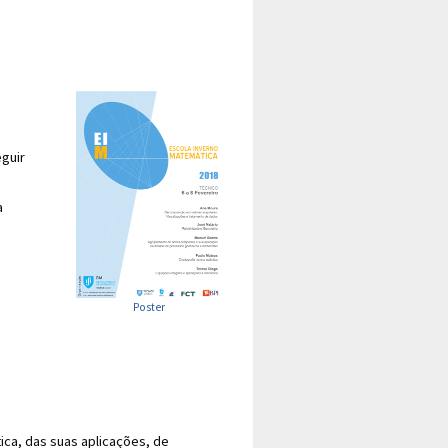
eguir
a
Poster
ca, das suas aplicações, de